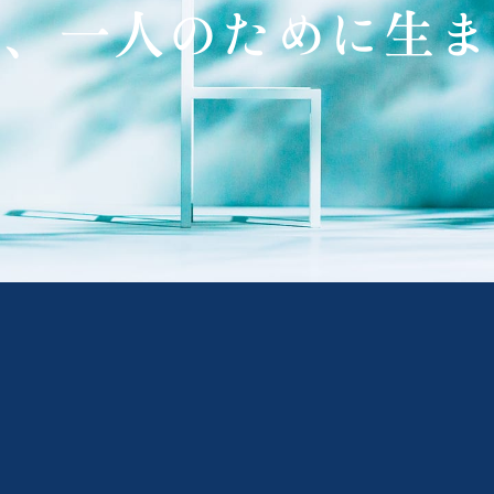
は、
一人のために
生ま