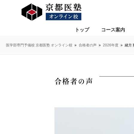
トップ
コース案内
医学部専門予備校 京都医塾 オンライン校
»
合格者の声
»
2026年度
»
緒方 
合格者の声