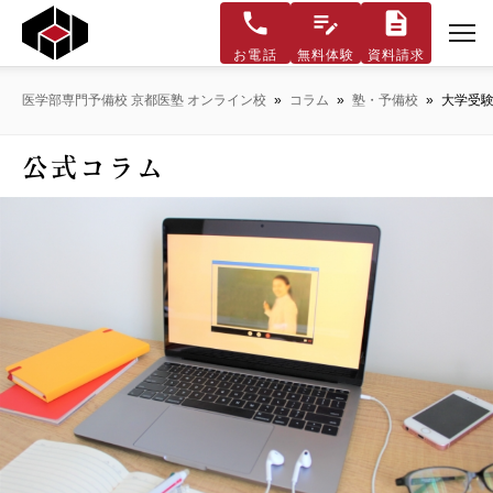
お電話
無料体験
資料請求
医学部専門予備校 京都医塾 オンライン校
»
コラム
»
塾・予備校
»
大学受験
公式コラム