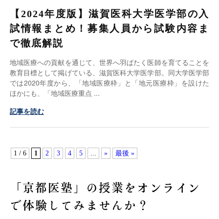
【2024年度版】滋賀医科大学医学部の入
試情報まとめ！募集人員から試験内容ま
で徹底解説
地域医療への貢献を通じて、世界へ羽ばたく医師を育てることを
教育目標として掲げている、滋賀医科大学医学部。同大学医学部
では2020年度から、「地域医療枠」と「地元医療枠」を設けた
ほかにも、「地域医療重点
記事を読む
1 / 6
1
2
3
4
5
...
»
最後 »
「京都医塾」の授業を
オンライン
で体験してみませんか？