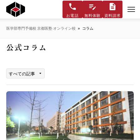
お電話
無料体験
資料請求
医学部専門予備校 京都医塾 オンライン校
»
コラム
公式コラム