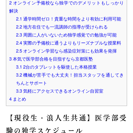
2
オンライン予備校なら独学でのデメリットもしっかり
解決
2.1
通学時間ゼロ！貴重な時間をより有効に利用可能
2.2
地方在住でも一流講師の指導が受けられる
2.3
周囲に人がいないため独学感覚での勉強が可能
2.4
実際の予備校に通うよりもリーズナブルな授業料
2.5
オンライン学習なら感染症対策にも効果を発揮
3
本気で医学部合格を目指すなら京都医塾
3.1
2台のタブレットを駆使した本格授業
3.2
機械が苦手でも大丈夫！担当スタッフを通してき
ちんとサポート
3.3
気軽にアクセスできるオンライン自習室
4
まとめ
【現役生・浪人生共通】医学部受
験の独学スケジュール