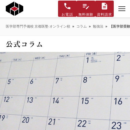
お電話
無料体験
資料請求
医学部専門予備校 京都医塾 オンライン校
»
コラム
»
勉強法
»
【医学部受験
公式コラム