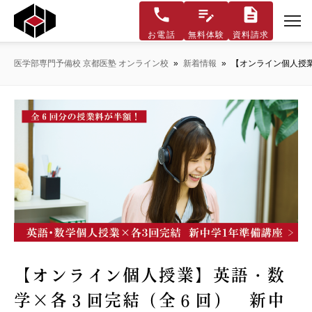
お電話
無料体験
資料請求
医学部専門予備校 京都医塾 オンライン校
»
新着情報
»
【オンライン個人授業
【オンライン個人授業】英語・数
学×各３回完結（全６回） 新中