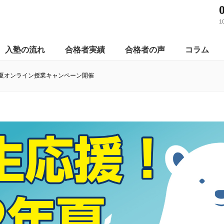
1
入塾の流れ
合格者実績
合格者の声
コラム
年夏オンライン授業キャンペーン開催