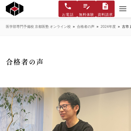
お電話
無料体験
資料請求
医学部専門予備校 京都医塾 オンライン校
»
合格者の声
»
2024年度
»
古市 
合格者の声