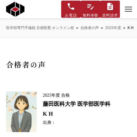
お電話
無料体験
資料請求
医学部専門予備校 京都医塾 オンライン校
»
合格者の声
»
2025年度
»
K H
合格者の声
2025年度
合格
藤田医科大学
医学部医学科
K H
出身：