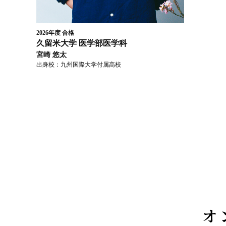
2026年度
合格
久留米大学
医学部医学科
宮崎 悠太
出身校：
九州国際大学付属高校
オ