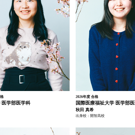
格
2026年度
合格
学
医学部医学科
国際医療福祉大学
医学部医
秋田 真希
出身校：
開智高校