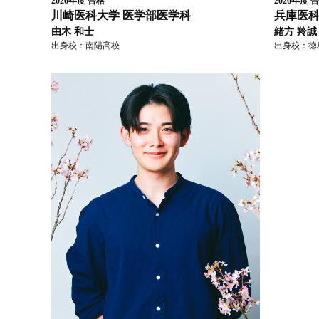
2026年度
合格
2026年度
合
川崎医科大学
医学部医学科
兵庫医
由木 和士
緒方 羚誠
出身校：
南陽高校
出身校：
徳