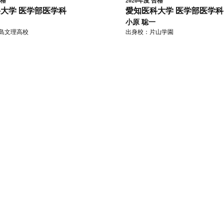
格
2026年度
合格
科大学
医学部医学科
愛知医科大学
医学部医学科
小原 聡一
島文理高校
出身校：
片山学園