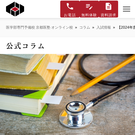
お電話
無料体験
資料請求
医学部専門予備校 京都医塾 オンライン校
»
コラム
»
入試情報
»
【2024
公式コラム