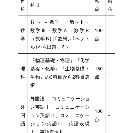
教
配
備
科目
科
点
考
数 学 － 数学Ⅰ・数学Ⅱ・
数
数学Ⅲ・数学Ａ・数学Ｂ
100
–
学
（数学Ｂは｢数列｣､｢ベクト
点
ル｣から出題する）
『物理基礎・物理』『化学
理
基礎・化学』『生物基礎・
150
–
科
生物』の3科目から2科目選
点
択
外国語 － コミュニケーショ
外
ン英語Ⅰ、コミュニケーシ
100
国
ョン英語Ⅱ、コミュニケー
–
点
語
ション英語Ⅲ、英語表現
Ⅰ、英語表現Ⅱ