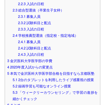
2.2.3
入試の日程
2.3
総合型選抜（卒業生子女枠）
2.3.1
募集人員
2.3.2
試験科目と配点
2.3.3
入試の日程
2.4
学校推薦型選抜（指定校・指定地域）
2.4.1
募集人員
2.4.2
試験科目と配点
2.4.3
入試の日程
3
金沢医科大学医学部の学費
4
2023年度入試からの変更点
5
本気で金沢医科大学医学部合格を目指すなら京都医塾
5.1
2台のタブレットを利用したライブ感重視の授業
5.2
録画学習も可能なオンライン授業
5.3
「ウィークリーカウンセリング」で学習の進捗を
細かくチェック
6
まとめ