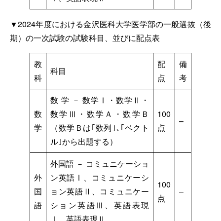
▼2024年度における金沢医科大学医学部の一般選抜（後
期）の一次試験の試験科目、並びに配点表
教
配
備
科目
科
点
考
数 学 － 数学Ⅰ・数学Ⅱ・
数
数学Ⅲ・数学Ａ・数学Ｂ
100
–
学
（数学Ｂは｢数列｣､｢ベクト
点
ル｣から出題する）
外国語 － コミュニケーショ
外
ン英語Ⅰ、コミュニケーシ
100
国
ョン英語Ⅱ、コミュニケー
–
点
語
ション英語Ⅲ、英語表現
Ⅰ、英語表現Ⅱ