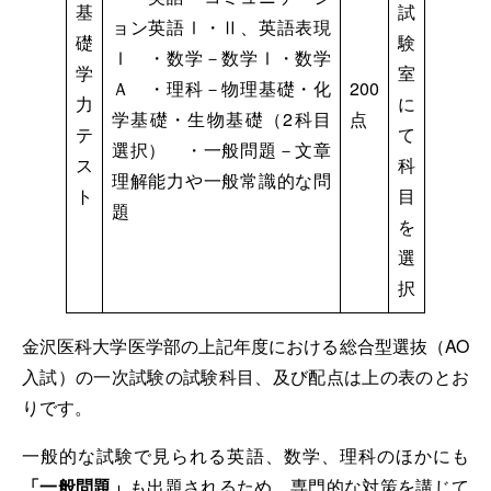
基
試
ョン英語Ⅰ・Ⅱ、英語表現
礎
験
Ⅰ ・数学－数学Ⅰ・数学
学
室
Ａ ・理科－物理基礎・化
200
力
に
学基礎・生物基礎（2科目
点
テ
て
選択） ・一般問題－文章
ス
科
理解能力や一般常識的な問
ト
目
題
を
選
択
金沢医科大学医学部の上記年度における総合型選抜（AO
入試）の一次試験の試験科目、及び配点は上の表のとお
りです。
一般的な試験で見られる英語、数学、理科のほかにも
「一般問題」
も出題されるため、専門的な対策を講じて