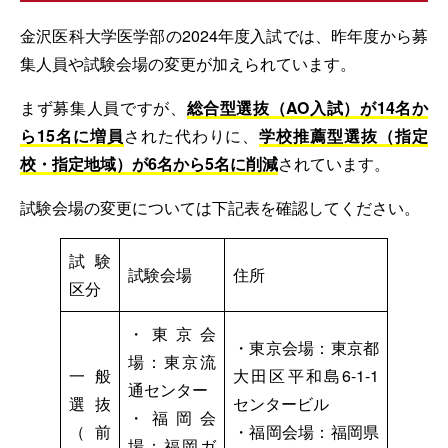
金沢医科大学医学部の2024年度入試では、昨年度から募
集人員や試験会場の変更が加えられています。
まず募集人員ですが、
総合型選抜（AO入試）が14名か
ら15名に増員
された代わりに、
学校推薦型選抜（指定
校・指定地域）が6名から5名に削減
されています。
試験会場の変更については下記表を確認してください。
試験
試験会場
住所
区分
・東京会
・東京会場：東京都
場：東京流
一般
大田区平和島6-1-1
通センター
選抜
センタービル
・福岡会
（前
・福岡会場：福岡県
場：福岡ガ