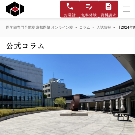
お電話
無料体験
資料請求
医学部専門予備校 京都医塾 オンライン校
»
コラム
»
入試情報
»
【2024
公式コラム