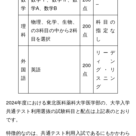
–
学
学A、数学B
点
物理、化学、生物、
科目の
理
200
の3科目の中から2科
指定な
科
点
目を選択
し
リーデ
外
ィン
200
国
英語
グ・リ
点
語
スニン
グ
2024年度における東北医科薬科大学医学部の、大学入学
共通テスト利用選抜の試験科目と配点は上記表のとおり
です。
特徴的なのは、共通テスト利用入試であるにもかかわら