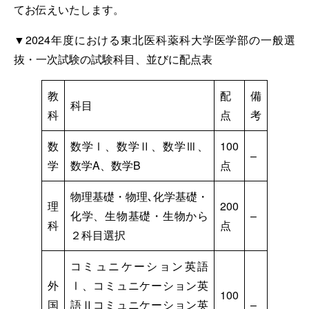
てお伝えいたします。
▼2024年度における東北医科薬科大学医学部の一般選
抜・一次試験の試験科目、並びに配点表
教
配
備
科目
科
点
考
数
数学Ⅰ、数学Ⅱ、数学Ⅲ、
100
–
学
数学A、数学B
点
物理基礎・物理､化学基礎・
理
200
化学、生物基礎・生物から
–
科
点
２科目選択
コミュニケーション英語
外
Ⅰ、コミュニケーション英
100
国
語Ⅱコミュニケーション英
–